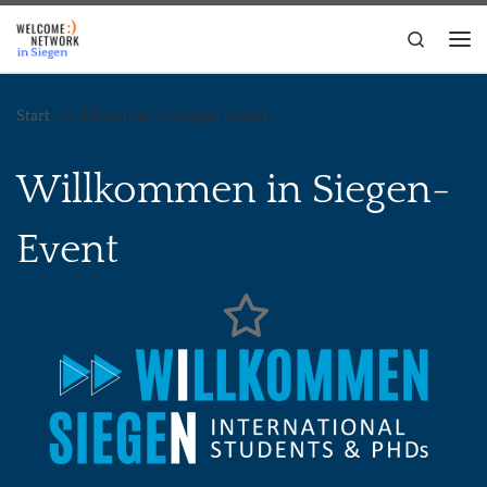
Zum Inhalt springen
Search
Me
Start
»
Willkommen in Siegen-Event
Willkommen in Siegen-
Event